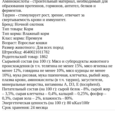
Аминокислоты - строительный материал, необходимый для
образования протеинов, гормонов, антител, белков и
ферментов.
Таурин - стимулирует рост, зрение, отвечает за
свертываемость крови и иммунитет.
Бренд:
Ночной охотник
Тип товара:
Корм
Тип корма:
Влажный корм
Класс корма:
Премиум
Возраст:
Взрослые кошки
Размер животного:
Для всех пород
ШтрихКод:
4640021011782
Родительский товар:
1862
Сырьевой состав (на 100 г):
Мясо и субпродукты животного
происхождения (в т.ч. телятина не менее 15%, мясо ягненка не
менее 12%, говядина не менее 10%, мясо курицы не менее
10%), мука рисовая, мука пшеничная, клетчатка, рыбий жир,
плазма крови, аминокислоты (в т.ч. таурин), загустители,
минеральные вещества, витамины А, D3, Е (tocopherol).
Питательный состав (на 100 г):
сырой белок - 8%, сырой жир
– 3,5%, сырая клетчатка – 0,4%, кальций – 0,25%, фосфор –
0,3%, сырая зола – 2%, влажность - 80%.
Энергетическая ценность (на 100 г):
80 кКал/100г
Срок хранения:
24 месяца