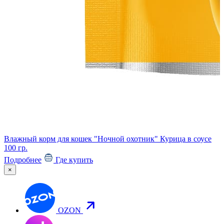
Влажный корм для кошек "Ночной охотник" Курица в соусе
100 гр.
К
Подробнее
Где купить
М
×
OZON