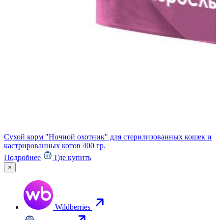
Сухой корм "Ночной охотник" для стерилизованных кошек и
С
кастрированных котов 400 гр.
к
Подробнее
Где купить
×
Wildberries