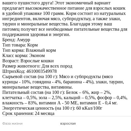
вашего пушистого друга! Этот экономичный вариант
предлагает высококачественное питание для взрослых кошек
в удобной упаковке 100 грамм. Корм состоит из натуральных
ингредиентов, включая мясо, субпродуктыу, а также злаки,
таурин и минеральные вещества. Благодаря этому ваш
питомец получит все необходимые питательные вещества для
поддержания здоровья и энергии.
Бренд:
Амурр
Тип товара:
Корм
Тип корма:
Влажный корм
Класс корма:
Эконом
Возраст:
Взрослые кошки
Размер животного:
Для всех пород
ШтрихКод:
4610003549978
Сырьевой состав (на 100 г):
Мясо и субпродукты (мясо
курицы - 10%, говядина - 4%, баранина - 4%), злаки, таурин,
минеральные вещества, витамины.
Питательный состав (на 100 г):
Белок – 6%, жир – 2%,
клетчатка – 0,5%, зола – 2,5%, кальций – 0,5%, фосфор – 0,4%,
влажность – 83%, витамин А - 50 МЕ, витамин Е - 0,4 мг.
Энергетическая ценность (на 100 г):
60 кКал/100г
Срок хранения:
24 месяца