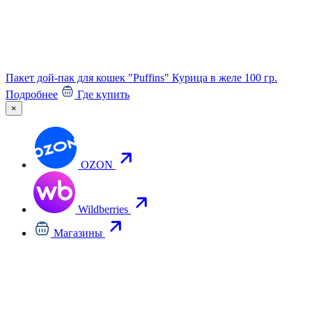
Пакет дой-пак для кошек "Puffins" Курица в желе 100 гр.
Подробнее
Где купить
×
OZON
С
к
Wildberries
Магазины