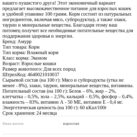
вашего пушистого друга! Этот экономичный вариант
предлагает высококачественное питание для взрослых кошек
в удобной упаковке 100 грамм. Корм состоит из натуральных
ингредиентов, включая мясо, субпродуктыу, а также злаки,
таурин и минеральные вещества. Благодаря этому ваш
питомец получит все необходимые питательные вещества для
поддержания здоровья и энергии.
Бренд:
Амурр
Тип товара:
Корм
Тип корма:
Влажный корм
Класс корма:
Эконом
Возраст:
Взрослые кошки
Размер животного:
Для всех пород
ШтрихКод:
4640021010037
Сырьевой состав (на 100 г):
Мясо и субпродукты (утка не
менее - 8%), злаки, таурин, минеральные вещества, витамины.
Питательный состав (на 100 г):
Белок – 6%, жир – 2%,
клетчатка – 0,5%, зола – 2,5%, кальций – 0,5%, фосфор – 0,4%,
влажность – 83%, витамин А - 50 МЕ, витамин Е - 0,4 мг.
Энергетическая ценность (на 100 г):
60 кКал/100г
Срок хранения:
24 месяца