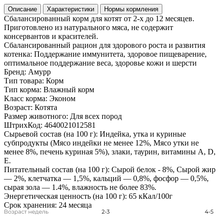
Описание
Характеристики
Нормы кормления
Сбалансированный корм для котят от 2-х до 12 месяцев.
Приготовлено из натурального мяса, не содержит
консервантов и красителей.
Сбалансированный рацион для здорового роста и развития
котенка: Поддержание иммунитета, здоровое пищеварение,
оптимальное поддержание веса, здоровье кожи и шерсти
Бренд:
Амурр
Тип товара:
Корм
Тип корма:
Влажный корм
Класс корма:
Эконом
Возраст:
Котята
Размер животного:
Для всех пород
ШтрихКод:
4640021012581
Сырьевой состав (на 100 г):
Индейка, утка и куриные
субпродукты (Мясо индейки не менее 12%, Мясо утки не
менее 8%, печень куриная 5%), злаки, таурин, витамины A, D,
E.
Питательный состав (на 100 г):
Сырой белок - 8%, Сырой жир
— 2%, клетчатка — 1,5%, кальций — 0,8%, фосфор — 0,5%,
сырая зола — 1.4%, влажность не более 83%.
Энергетическая ценность (на 100 г):
65 кКал/100г
Срок хранения:
24 месяца