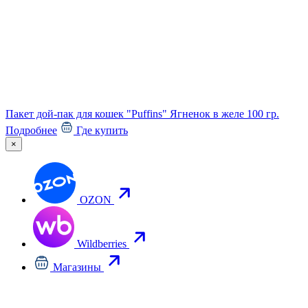
Пакет дой-пак для кошек "Puffins" Ягненок в желе 100 гр.
Подробнее
Где купить
×
В
OZON
1
Wildberries
Магазины