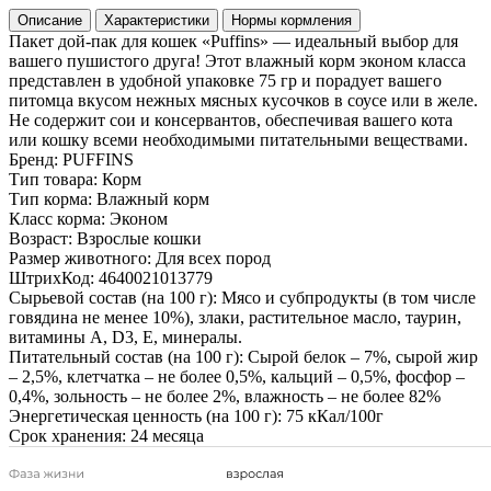
Описание
Характеристики
Нормы кормления
Пакет дой-пак для кошек «Puffins» — идеальный выбор для
вашего пушистого друга! Этот влажный корм эконом класса
представлен в удобной упаковке 75 гр и порадует вашего
питомца вкусом нежных мясных кусочков в соусе или в желе.
Не содержит сои и консервантов, обеспечивая вашего кота
или кошку всеми необходимыми питательными веществами.
Бренд:
PUFFINS
Тип товара:
Корм
Тип корма:
Влажный корм
Класс корма:
Эконом
Возраст:
Взрослые кошки
Размер животного:
Для всех пород
ШтрихКод:
4640021013779
Сырьевой состав (на 100 г):
Мясо и субпродукты (в том числе
говядина не менее 10%), злаки, растительное масло, таурин,
витамины А, D3, Е, минералы.
Питательный состав (на 100 г):
Сырой белок – 7%, сырой жир
– 2,5%, клетчатка – не более 0,5%, кальций – 0,5%, фосфор –
0,4%, зольность – не более 2%, влажность – не более 82%
Энергетическая ценность (на 100 г):
75 кКал/100г
Срок хранения:
24 месяца