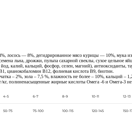
4%, лосось — 8%, дегидрированное мясо курицы — 10%, мука и
семена льна, дрожжи, пульпа сахарной свеклы, сухое цельное яй
 йод, калий, кальций, фосфор, селен, магний), антиоксиданты, т
В1, цианокобаломин В12, фолиевая кислота В9, биотин.
чатка – 2%, зола – 7,5 %, влажность не более – 10%, кальций – 1,
0 мг/кг, полиненасыщенные жирные кислоты Омега -6 и Омега-3 не