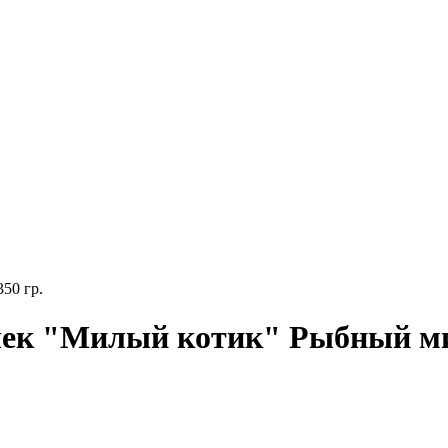
50 гр.
шек "Милый котик" Рыбный мик