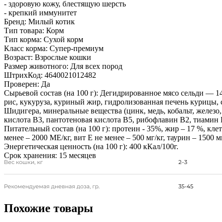
- здоровую кожу, блестящую шерсть
- крепкий иммунитет
Бренд:
Милый котик
Тип товара:
Корм
Тип корма:
Сухой корм
Класс корма:
Супер-премиум
Возраст:
Взрослые кошки
Размер животного:
Для всех пород
ШтрихКод:
4640021012482
Проверен:
Да
Сырьевой состав (на 100 г):
Дегидрированное мясо сельди — 1
рис, кукуруза, куриный жир, гидролизованная печень курицы, 
Шидигера, минеральные вещества (цинк, медь, кобальт, железо,
кислота В3, пантотеновая кислота В5, рибофлавин В2, тиамин 
Питательный состав (на 100 г):
протеин - 35%, жир – 17 %, клет
менее – 2000 МЕ/кг, вит Е не менее – 500 мг/кг, таурин – 150
Энергетическая ценность (на 100 г):
400 кКал/100г.
Срок хранения:
15 месяцев
Похожие товары