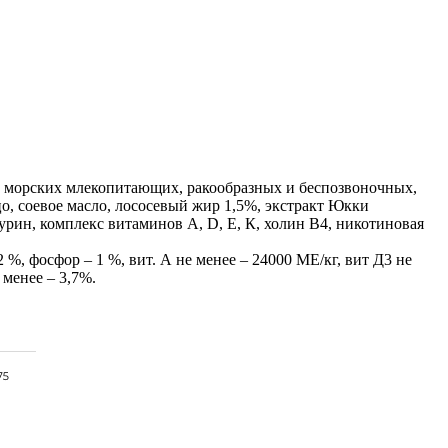
з морских млекопитающих, ракообразных и беспозвоночных,
цо, соевое масло, лососевый жир 1,5%, экстракт Юкки
аурин, комплекс витаминов А, D, Е, К, холин В4, никотиновая
2 %, фосфор – 1 %, вит. А не менее – 24000 МЕ/кг, вит Д3 не
 менее – 3,7%.