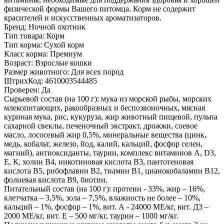
физической формы Вашего питомца. Корм не содержит
красителей и искусственных ароматизаторов.
Бренд:
Ночной охотник
Тип товара:
Корм
Тип корма:
Сухой корм
Класс корма:
Премиум
Возраст:
Взрослые кошки
Размер животного:
Для всех пород
ШтрихКод:
4610003544485
Проверен:
Да
Сырьевой состав (на 100 г):
мука из морской рыбы, морских
млекопитающих, ракообразных и беспозвоночных, мясная
куриная мука, рис, кукуруза, жир животный пищевой, пульпа
сахарной свеклы, печеночный экстракт, дрожжи, соевое
масло, лососевый жир 0,5%, минеральные вещества (цинк,
медь, кобальт, железо, йод, калий, кальций, фосфор селен,
магний), антиоксиданты, таурин, комплекс витаминов А, D3,
Е, К, холин В4, никотиновая кислота В3, пантотеновая
кислота В5, рибофлавин В2, тиамин В1, цианокобаламин В12,
фолиевая кислота В9, биотин.
Питательный состав (на 100 г):
протеин - 33%, жир – 16%,
клетчатка – 3,5%, зола – 7,5%, влажность не более – 10%,
кальций – 1%, фосфор – 1%, вит. А - 24000 МЕ/кг, вит. Д3 –
2000 МЕ/кг, вит. Е – 500 мг/кг, таурин – 1000 мг/кг.