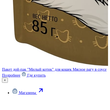
Пакет дой-пак "Милый котик" для кошек Мясное рагу в соусе
Подробнее
Где купить
×
Магазины