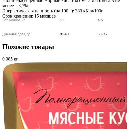
Полиненасыщенные жирные кислоты омега-6 и омега-3 не
менее – 3,7%.
Энергетическая ценность (на 100 г):
380 кКал/100г.
Срок хранения:
15 месяцев
Похожие товары
0.085 кг
0