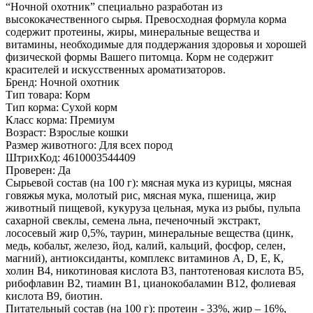
“Ночной охотник” специально разработан из
высококачественного сырья. Превосходная формула корма
содержит протеины, жиры, минеральные вещества и
витамины, необходимые для поддержания здоровья и хорошей
физической формы Вашего питомца. Корм не содержит
красителей и искусственных ароматизаторов.
Бренд:
Ночной охотник
Тип товара:
Корм
Тип корма:
Сухой корм
Класс корма:
Премиум
Возраст:
Взрослые кошки
Размер животного:
Для всех пород
ШтрихКод:
4610003544409
Проверен:
Да
Сырьевой состав (на 100 г):
мясная мука из курицы, мясная
говяжья мука, молотый рис, мясная мука, пшеница, жир
животный пищевой, кукуруза цельная, мука из рыбы, пульпа
сахарной свеклы, семена льна, печеночный экстракт,
лососевый жир 0,5%, таурин, минеральные вещества (цинк,
медь, кобальт, железо, йод, калий, кальций, фосфор, селен,
магний), антиоксиданты, комплекс витаминов A, D, Е, К,
холин В4, никотиновая кислота В3, пантотеновая кислота В5,
рибофлавин В2, тиамин В1, цианокобаламин В12, фолиевая
кислота В9, биотин.
Питательный состав (на 100 г):
протеин - 33%, жир – 16%,