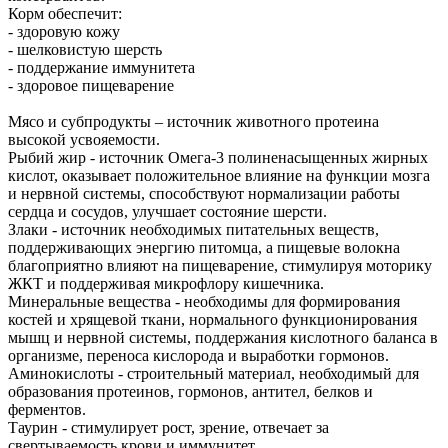
Корм обеспечит:
- здоровую кожу
- шелковистую шерсть
- поддержание иммунитета
- здоровое пищеварение
Мясо и субпродукты – источник животного протеина
высокой усвояемости.
Рыбий жир - источник Омега-3 полиненасыщенных жирных
кислот, оказывает положительное влияние на функции мозга
и нервной системы, способствуют нормализации работы
сердца и сосудов, улучшает состояние шерсти.
Злаки - источник необходимых питательных веществ,
поддерживающих энергию питомца, а пищевые волокна
благоприятно влияют на пищеварение, стимулируя моторику
ЖКТ и поддерживая микрофлору кишечника.
Минеральные вещества - необходимы для формирования
костей и хрящевой ткани, нормального функционирования
мышц и нервной системы, поддержания кислотного баланса в
организме, переноса кислорода и выработки гормонов.
Аминокислоты - строительный материал, необходимый для
образования протеинов, гормонов, антител, белков и
ферментов.
Таурин - стимулирует рост, зрение, отвечает за
свертываемость крови и иммунитет.