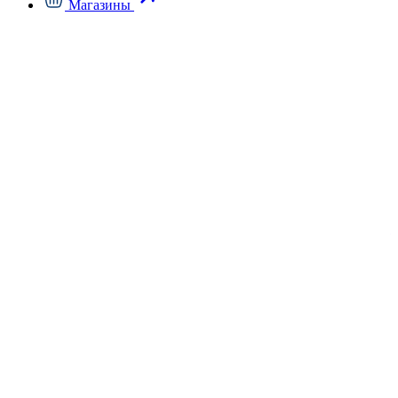
Магазины
К
ж