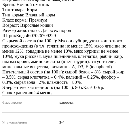
Бренд:
Ночной охотник
Тип товара:
Корм
Тип корма:
Влажный корм
Класс корма:
Премиум
Возраст:
Взрослые кошки
Размер животного:
Для всех пород
ШтрихКод:
4607026709229
Сырьевой состав (на 100 г):
Мясо и субпродукты животного
происхождения (в т.ч. телятина не менее 15%, мясо ягненка не
менее 12%, говядина не менее 10%, мясо курицы не менее
10%), мука рисовая, мука пшеничная, клетчатка, рыбий жир,
плазма крови, аминокислоты (в т.ч. таурин), загустители,
минеральные вещества, витамины А, D3, Е (tocopherol).
Питательный состав (на 100 г):
сырой белок – 8%, сырой жир
– 3,5%, сырая клетчатка – 0,4%, кальций – 0,25%, фосфор –
0,3%, сырая зола– 2%, влажность – 80%.
Энергетическая ценность (на 100 г):
80 кКал/100гр.
Срок хранения:
24 месяца