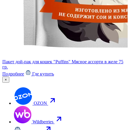
Пакет дой-пак для кошек "Puffins" Мясное ассорти в желе 75
гр.
Подробнее
Где купить
×
OZON
Wildberries