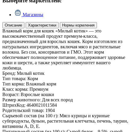
Выберите маркетплейс
Магазины
Описание
Характеристики
Нормы кормления
Влажный корм для кошек «Милый котик» — это
высококачественный продукт премиум-класса,
предназначенный для взрослых кошек. Корм изготовлен из
натуральных ингредиентов, включая мясо и растительные
волокна. Без сои, консервантов и ГМО. Этот корм
обеспечивает полноценное питание, поддерживает здоровье
кожи и шерсти, а также укрепляет иммунитет вашего
любимца.
Бренд:
Милый котик
Тип товара:
Корм
Тип корма:
Влажный корм
Класс корма:
Премиум
Возраст:
Взрослые кошки
Размер животного:
Для всех пород
ШтрихКод:
4640021011584
Родительский товар:
1904
Сырьевой состав (на 100 г):
Мясо курицы и куриные
субпродукты, бульон, растительная клетчатка, печень, таурин,
витамины А, D, Е.
Питательный состав (на 100 г):
Сырой белок – 9,5%, сырой