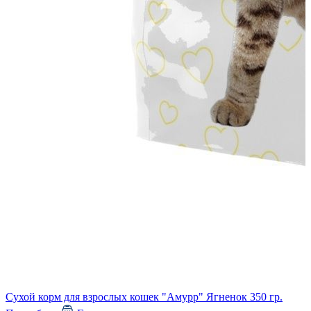
П
г
Сухой корм для взрослых кошек "Амурр" Ягненок 350 гр.