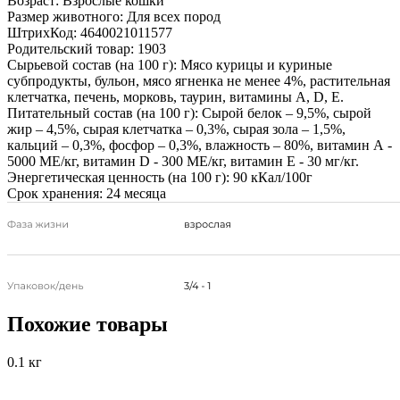
Возраст:
Взрослые кошки
Размер животного:
Для всех пород
ШтрихКод:
4640021011577
Родительский товар:
1903
Сырьевой состав (на 100 г):
Мясо курицы и куриные
субпродукты, бульон, мясо ягненка не менее 4%, растительная
клетчатка, печень, морковь, таурин, витамины А, D, Е.
Питательный состав (на 100 г):
Сырой белок – 9,5%, сырой
жир – 4,5%, сырая клетчатка – 0,3%, сырая зола – 1,5%,
кальций – 0,3%, фосфор – 0,3%, влажность – 80%, витамин А -
5000 МЕ/кг, витамин D - 300 МЕ/кг, витамин Е - 30 мг/кг.
Энергетическая ценность (на 100 г):
90 кКал/100г
Срок хранения:
24 месяца
Похожие товары
0.1 кг
0