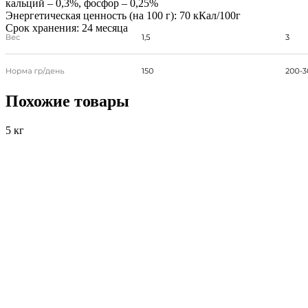
кальций – 0,3%, фосфор – 0,25%
Энергетическая ценность (на 100 г):
70 кКал/100г
Срок хранения:
24 месяца
Похожие товары
5 кг
1