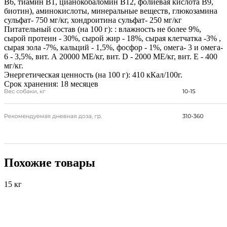
В6, тиамин В1, цианокобаломин В12, фолиевая кислота В9,
биотин), аминокислоты, минеральные веществ, глюкозамина
сульфат- 750 мг/кг, хондроитина сульфат- 250 мг/кг
Питательный состав (на 100 г):
: влажность не более 9%,
сырой протеин - 30%, сырой жир - 18%, сырая клетчатка -3% ,
сырая зола -7%, кальций - 1,5%, фосфор - 1%, омега- 3 и омега-
6 - 3,5%, вит. А 20000 МЕ/кг, вит. D - 2000 МЕ/кг, вит. Е - 400
мг/кг.
Энергетическая ценность (на 100 г):
410 кКал/100г.
Срок хранения:
18 месяцев
Похожие товары
15 кг
1