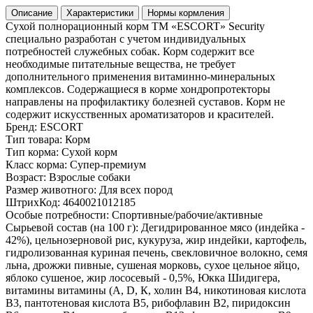
Описание
Характеристики
Нормы кормления
Сухой полнорационный корм ТМ «ESCORT» Security
специально разработан с учетом индивидуальных
потребностей служебных собак. Корм содержит все
необходимые питательные вещества, не требует
дополнительного применения витаминно-минеральных
комплексов. Содержащиеся в корме хондропротекторы
направлены на профилактику болезней суставов. Корм не
содержит искусственных ароматизаторов и красителей.
Бренд:
ESCORT
Тип товара:
Корм
Тип корма:
Сухой корм
Класс корма:
Супер-премиум
Возраст:
Взрослые собаки
Размер животного:
Для всех пород
ШтрихКод:
4640021012185
Особые потребности:
Спортивные/рабочие/активные
Сырьевой состав (на 100 г):
Дегидрированное мясо (индейка -
42%), цельнозерновой рис, кукуруза, жир индейки, картофель,
гидролизованная куриная печень, свекловичное волокно, семя
льна, дрожжи пивные, сушеная морковь, сухое цельное яйцо,
яблоко сушеное, жир лососевый - 0,5%, Юкка Шидигера,
витамины витамины (А, D, К, холин В4, никотиновая кислота
В3, пантотеновая кислота В5, рибофлавин В2, пиридоксин