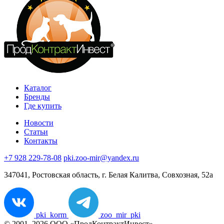
Каталог
Бренды
Где купить
Новости
Статьи
Контакты
+7 928 229-78-08
pki.zoo-mir@yandex.ru
347041, Ростовская область, г. Белая Калитва, Совхозная, 52а
pki_korm
zoo_mir_pki
© 2001–2026 ООО «ПродКонтрактИнвест»