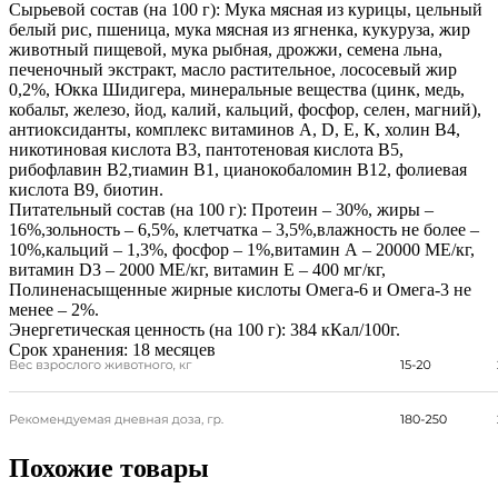
Сырьевой состав (на 100 г):
Мука мясная из курицы, цельный
белый рис, пшеница, мука мясная из ягненка, кукуруза, жир
животный пищевой, мука рыбная, дрожжи, семена льна,
печеночный экстракт, масло растительное, лососевый жир
0,2%, Юкка Шидигера, минеральные вещества (цинк, медь,
кобальт, железо, йод, калий, кальций, фосфор, селен, магний),
антиоксиданты, комплекс витаминов А, D, Е, К, холин В4,
никотиновая кислота В3, пантотеновая кислота В5,
рибофлавин В2,тиамин В1, цианокобаломин В12, фолиевая
кислота В9, биотин.
Питательный состав (на 100 г):
Протеин – 30%, жиры –
16%,зольность – 6,5%, клетчатка – 3,5%,влажность не более –
10%,кальций – 1,3%, фосфор – 1%,витамин А – 20000 МЕ/кг,
витамин D3 – 2000 МЕ/кг, витамин Е – 400 мг/кг,
Полиненасыщенные жирные кислоты Омега-6 и Омега-3 не
менее – 2%.
Энергетическая ценность (на 100 г):
384 кКал/100г.
Срок хранения:
18 месяцев
Похожие товары