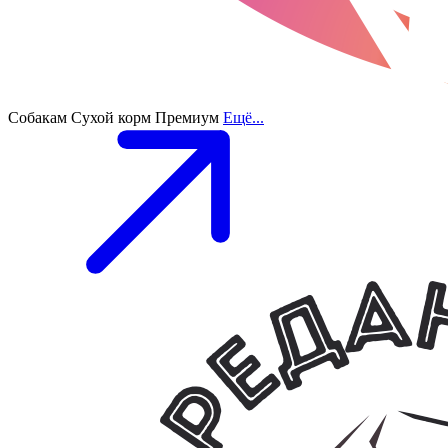
Собакам
Сухой корм
Премиум
Ещё...