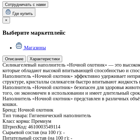
Сотрудничать с нами
Где купить
×
Выберите маркетплейс
Магазины
Описание
Характеристики
Силикагелевый наполнитель «Ночной охотник» — это высокока
которые обладают высокой впитывающей способностью и спосо
Наполнитель «Ночной охотник» эффективно удерживает неприят
структуре, кристаллы силикагеля быстро впитывают жидкость и
Наполнитель «Ночной охотник» безопасен для здоровья животн
того, он экономичен в использовании и имеет длительный сро
Наполнитель «Ночной охотник» представлен в различных объём
кошки.
Бренд:
Ночной охотник
Тип товара:
Гигиенический наполнитель
Класс корма:
Премиум
ШтрихКод:
4610003549114
Сырьевой состав (на 100 г):
-
Питательный состав (на 100 г):
-