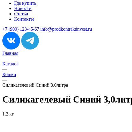
Где купить
Новости
Статьи
Контакты
+7 (900) 123-45-67
info@prodkontraktinvest.ru
Главная
—
Каталог
—
Кошки
—
Силикагелевый Синий 3,0литра
Силикагелевый Синий 3,0лит
1.2 кг