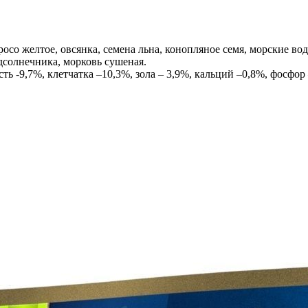
росо желтое, овсянка, семена льна, конопляное семя, морские вод
одсолнечника, морковь сушеная.
ть -9,7%, клетчатка –10,3%, зола – 3,9%, кальций –0,8%, фосфор