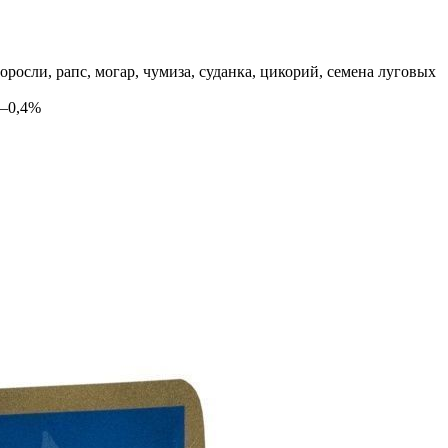
оросли, рапс, могар, чумиза, суданка, цикорий, семена луговых
 –0,4%
0