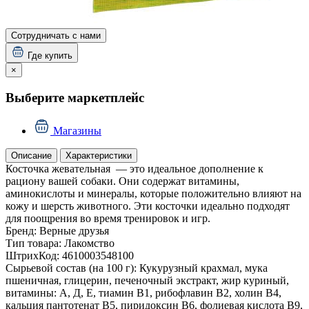
Сотрудничать с нами
Где купить
×
Выберите маркетплейс
Магазины
Описание
Характеристики
Косточка жевательная — это идеальное дополнение к
рациону вашей собаки. Они содержат витамины,
аминокислоты и минералы, которые положительно влияют на
кожу и шерсть животного. Эти косточки идеально подходят
для поощрения во время тренировок и игр.
Бренд:
Верные друзья
Тип товара:
Лакомство
ШтрихКод:
4610003548100
Сырьевой состав (на 100 г):
Кукурузный крахмал, мука
пшеничная, глицерин, печеночный экстракт, жир куриный,
витамины: А, Д, Е, тиамин В1, рибофлавин В2, холин В4,
кальция пантотенат В5, пиридоксин В6, фолиевая кислота В9,