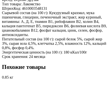
Тип товара:
Лакомство
ШтрихКод:
4610003548131
Сырьевой состав (на 100 г):
Кукурузный крахмал, мука
пшеничная, глицерин, печеночный экстракт, жир куриный,
витамины: А, Д, Е, тиамин В1, рибофлавин В2, холин В4,
кальция пантотенат В5, пиридоксин В6, фолиевая кислота В9,
цианокобаламин В12, фосфат кальция, цинк, селен, фосфор,
антиоксиданты.
Питательный состав (на 100 г):
сырой белок 5%, сырой жир
3%, сырая зола 4,5%, клетчатка 2,5%, влажность 12%, кальций
0,8%, фосфор 0,4%.
Энергетическая ценность (на 100 г):
180 кКал/100г
Срок хранения:
24 месяца
Похожие товары
0.85 кг
5