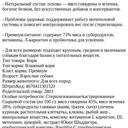
- Натуральный состав: основа — мясо говядины и ягненка,
богатое белком, без искусственных добавок и консервантов.
- Проблемы здоровья: поддерживает работу мочеполовой
системы и помогает контролировать вес после стерилизации.
- Премиум-питание: содержит 73% мяса и субпродуктов,
витамины, Л-карнитин и пробиотики для усвоения.
- Для всех размеров: подходит крупным, средним и маленьким
собакам благодаря балансу питательных веществ.
Тип товара:
Корм
Тип корма:
Влажный корм
Класс корма:
Премиум
Возраст:
Взрослые собаки
Размер животного:
Для всех пород
ШтрихКод:
4670411301520
Родительский товар:
2803
Особые потребности:
Стерилизованные/кастрированные
Сырьевой состав (на 100 г):
мясо говядины 45%, мясо ягненка
28%, субпродукты говяжьи (вымя, трахея, сычуг),печень
куриная, растительная клетчатка, клюква, рыбий жир ,
минеральные вещества, комплекс витаминов L карнитин, DL
метионин, цикорий, экстракт Юкки Шиддигера,
пробиотический комплекс Basulifor-C (пробиотические