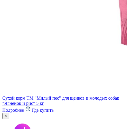
С
Сухой корм ТМ "Милый пес" для щенков и молодых собак
"
"Ягненок и рис" 5 кг
Подробнее
Где купить
×