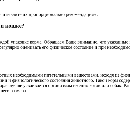
есчитывайте их пропорционально рекомендациям.
ли кошке?
ждой упаковке корма. Обращаем Ваше внимание, что указанные 
егулярно оценивать его физическое состояние и при необходим
отных необходимыми питательными веществами, исходя из физ
жизни и физиологического состояния животного. Такой корм сод
торая лучше усваивается организмом именно котов или собак. Р
шего размера.